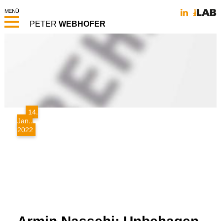
MENÜ
PETER
WEBHOFER
PINWAND
ÜBER MICH
14.
ANGEBOTE
Jan..
2022
PROJEKTE
NETZWERK
KUNDEN
KONTAKT